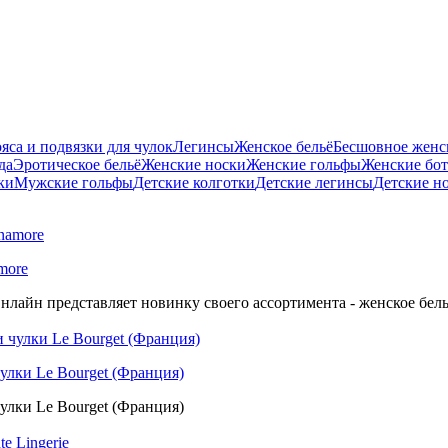
яса и подвязки для чулок
Легинсы
Женское бельё
Бесшовное женск
да
Эротическое бельё
Женские носки
Женские гольфы
Женские бо
ки
Мужские гольфы
Детские колготки
Детские легинсы
Детские н
more
нлайн представляет новинку своего ассортимента - женское бель
улки Le Bourget (Франция)
улки Le Bourget (Франция)