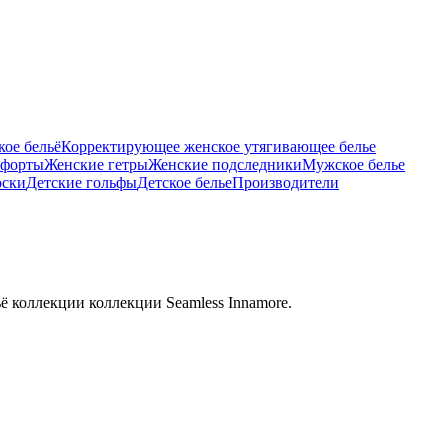
ое бельё
Корректирующее женское утягивающее белье
тфорты
Женские гетры
Женские подследники
Мужское белье
оски
Детские гольфы
Детское белье
Производители
ё коллекции коллекции Seamless Innamore.