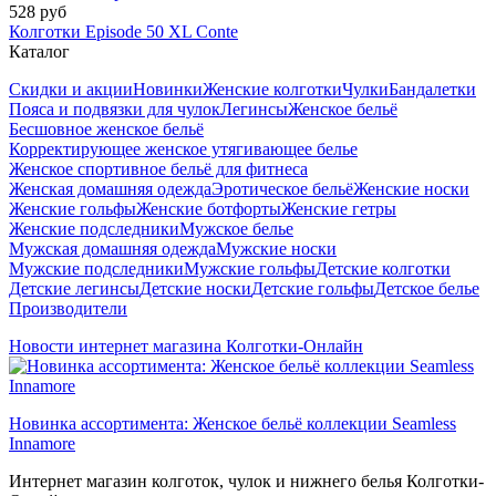
528 руб
Колготки Episode 50 XL Conte
Каталог
Скидки и акции
Новинки
Женские колготки
Чулки
Бандалетки
Пояса и подвязки для чулок
Легинсы
Женское бельё
Бесшовное женское бельё
Корректирующее женское утягивающее белье
Женское спортивное бельё для фитнеса
Женская домашняя одежда
Эротическое бельё
Женские носки
Женские гольфы
Женские ботфорты
Женские гетры
Женские подследники
Мужское белье
Мужская домашняя одежда
Мужские носки
Мужские подследники
Мужские гольфы
Детские колготки
Детские легинсы
Детские носки
Детские гольфы
Детское белье
Производители
Новости интернет магазина Колготки-Онлайн
Новинка ассортимента: Женское бельё коллекции Seamless
Innamore
Интернет магазин колготок, чулок и нижнего белья Колготки-