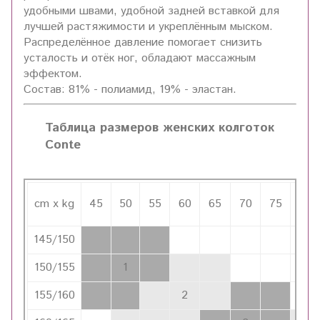
удобными швами, удобной задней вставкой для
лучшей растяжимости и укреплённым мыском.
Распределённое давление помогает снизить
усталость и отёк ног, обладают массажным
эффектом.
Состав: 81% - полиамид, 19% - эластан.
Таблица размеров женских колготок
Conte
cm x kg
45
50
55
60
65
70
75
80
145/150
150/155
1
155/160
2