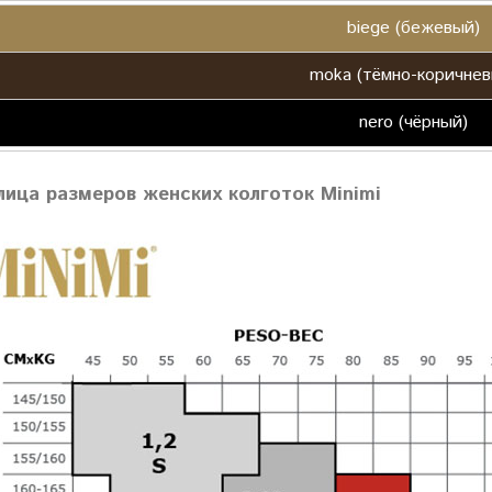
biege (бежевый)
moka (тёмно-коричнев
nero (чёрный)
лица размеров женских колготок Minimi