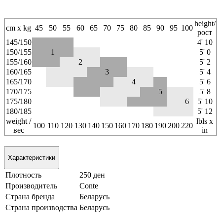
height/
cm x kg
45
50
55
60
65
70
75
80
85
90
95
100
рост
145/150
4' 10
150/155
1
5' 0
155/160
2
5' 2
160/165
3
5' 4
165/170
4
5' 6
170/175
5
5' 8
175/180
6
5' 10
180/185
5' 12
weight /
lbls x
100
110
120
130
140
150
160
170
180
190
200
220
вес
in
Характеристики
Плотность
250 ден
Производитель
Conte
Страна бренда
Беларусь
Страна производства
Беларусь