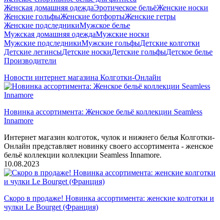
Женская домашняя одежда
Эротическое бельё
Женские носки
Женские гольфы
Женские ботфорты
Женские гетры
Женские подследники
Мужское белье
Мужская домашняя одежда
Мужские носки
Мужские подследники
Мужские гольфы
Детские колготки
Детские легинсы
Детские носки
Детские гольфы
Детское белье
Производители
Новости интернет магазина Колготки-Онлайн
Новинка ассортимента: Женское бельё коллекции Seamless
Innamore
Интернет магазин колготок, чулок и нижнего белья Колготки-
Онлайн представляет новинку своего ассортимента - женское
бельё коллекции коллекции Seamless Innamore.
10.08.2023
Скоро в продаже! Новинка ассортимента: женские колготки и
чулки Le Bourget (Франция)