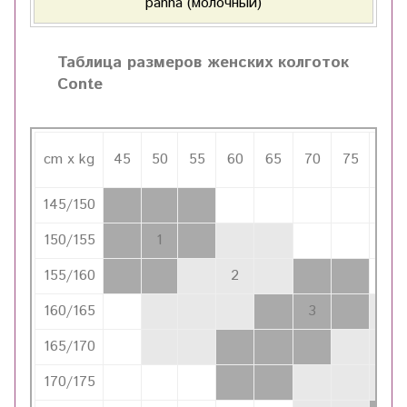
panna (молочный)
Таблица размеров женских колготок
Conte
cm x kg
45
50
55
60
65
70
75
80
145/150
150/155
1
155/160
2
160/165
3
165/170
4
170/175