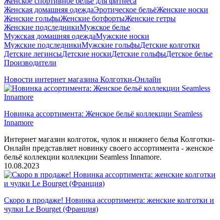
Женское спортивное бельё для фитнеса
Женская домашняя одежда
Эротическое бельё
Женские носки
Женские гольфы
Женские ботфорты
Женские гетры
Женские подследники
Мужское белье
Мужская домашняя одежда
Мужские носки
Мужские подследники
Мужские гольфы
Детские колготки
Детские легинсы
Детские носки
Детские гольфы
Детское белье
Производители
Новости интернет магазина Колготки-Онлайн
Новинка ассортимента: Женское бельё коллекции Seamless
Innamore
Интернет магазин колготок, чулок и нижнего белья Колготки-
Онлайн представляет новинку своего ассортимента - женское
бельё коллекции коллекции Seamless Innamore.
10.08.2023
Скоро в продаже! Новинка ассортимента: женские колготки и
чулки Le Bourget (Франция)