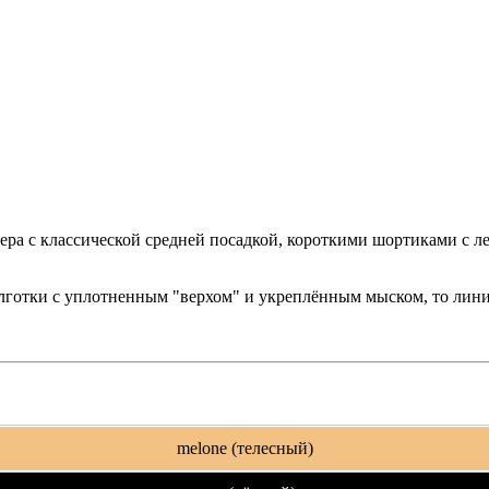
мера с классической средней посадкой, короткими шортиками с
лготки с уплотненным "верхом" и укреплённым мыском, то линия
melone (телесный)