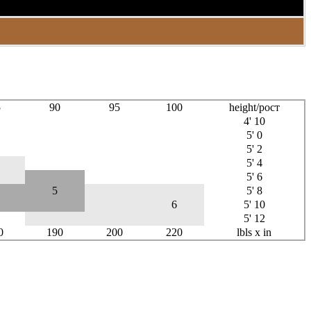
5
90
95
100
height/рост
4' 10
5' 0
5' 2
5' 4
5' 6
5
5' 8
6
5' 10
5' 12
0
190
200
220
lbls x in