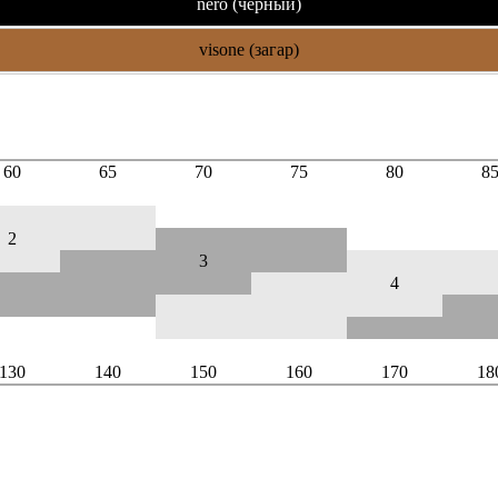
nero (чёрный)
visone (загар)
60
65
70
75
80
8
2
3
4
130
140
150
160
170
18