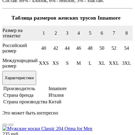
Состав: 89% - хлопок, 6% - нейлон, 5% - эластан.
Таблица размеров женских трусов Innamore
Размер на
1
2
3
4
5
6
7
8
этикетке
Российский
40
42
44
46
48
50
52
54
размер
Международный
XXS
XS
S
M
L
XL
XXL
3XL
размер
Характеристики
Производитель
Innamore
Страна бренда
Италия
Страна производства
Китай
Это может быть интересно
235 руб