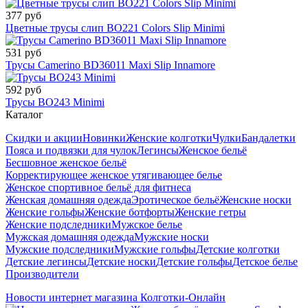
377 руб
Цветные трусы слип BO221 Colors Slip Minimi
531 руб
Трусы Camerino BD36011 Maxi Slip Innamore
592 руб
Трусы BO243 Minimi
Каталог
Скидки и акции
Новинки
Женские колготки
Чулки
Бандалетки
Пояса и подвязки для чулок
Легинсы
Женское бельё
Бесшовное женское бельё
Корректирующее женское утягивающее белье
Женское спортивное бельё для фитнеса
Женская домашняя одежда
Эротическое бельё
Женские носки
Женские гольфы
Женские ботфорты
Женские гетры
Женские подследники
Мужское белье
Мужская домашняя одежда
Мужские носки
Мужские подследники
Мужские гольфы
Детские колготки
Детские легинсы
Детские носки
Детские гольфы
Детское белье
Производители
Новости интернет магазина Колготки-Онлайн