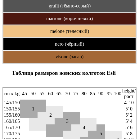
grafit (тёмно-серый)
marrone (коричневый)
melone (телесный)
nero (чёрный)
visone (загар)
Таблица размеров женских колготок Esli
height/
cm x kg
45
50
55
60
65
70
75
80
85
90
95
100
рост
145/150
4' 10
150/155
1
5' 0
155/160
2
5' 2
160/165
3
5' 4
165/170
4
5' 6
170/175
5
5' 8