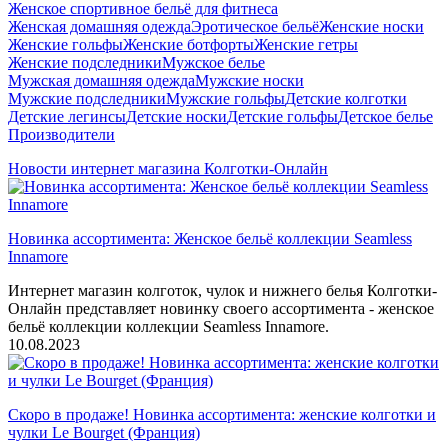
Женское спортивное бельё для фитнеса
Женская домашняя одежда
Эротическое бельё
Женские носки
Женские гольфы
Женские ботфорты
Женские гетры
Женские подследники
Мужское белье
Мужская домашняя одежда
Мужские носки
Мужские подследники
Мужские гольфы
Детские колготки
Детские легинсы
Детские носки
Детские гольфы
Детское белье
Производители
Новости интернет магазина Колготки-Онлайн
Новинка ассортимента: Женское бельё коллекции Seamless
Innamore
Интернет магазин колготок, чулок и нижнего белья Колготки-
Онлайн представляет новинку своего ассортимента - женское
бельё коллекции коллекции Seamless Innamore.
10.08.2023
Скоро в продаже! Новинка ассортимента: женские колготки и
чулки Le Bourget (Франция)