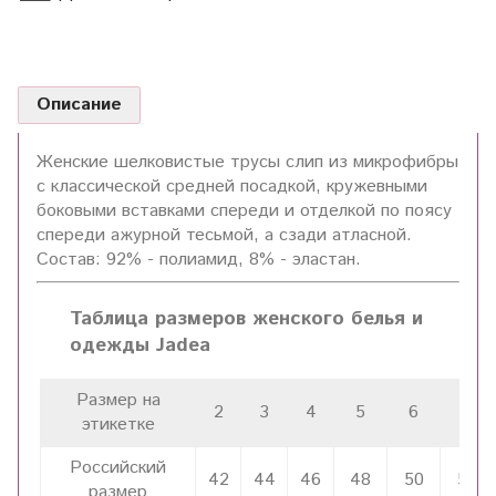
Описание
Женские шелковистые трусы слип из микрофибры
с классической средней посадкой, кружевными
боковыми вставками спереди и отделкой по поясу
спереди ажурной тесьмой, а сзади атласной.
Состав: 92% - полиамид, 8% - эластан.
Таблица размеров женского белья и
одежды Jadea
Размер на
2
3
4
5
6
7
этикетке
Российский
42
44
46
48
50
52
размер