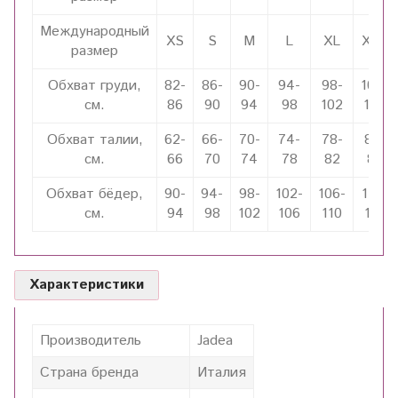
Международный
XS
S
M
L
XL
XXL
размер
Обхват груди,
82-
86-
90-
94-
98-
102-
см.
86
90
94
98
102
106
Обхват талии,
62-
66-
70-
74-
78-
82-
см.
66
70
74
78
82
86
Обхват бёдер,
90-
94-
98-
102-
106-
110-
см.
94
98
102
106
110
114
Характеристики
Производитель
Jadea
Страна бренда
Италия